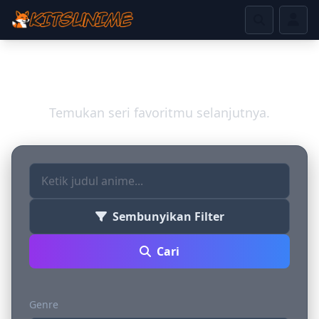
Jelajahi Dunia Anime
Temukan seri favoritmu selanjutnya.
Sembunyikan Filter
Cari
Genre