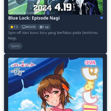
Blue Lock: Episode Nagi
7.3
MOVIE
1 ep
Spin-off dari kunci biru yang berfokus pada Seishirou
Nagi.
Sports