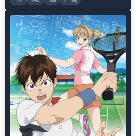
Sports
hentai
adult
Hentong