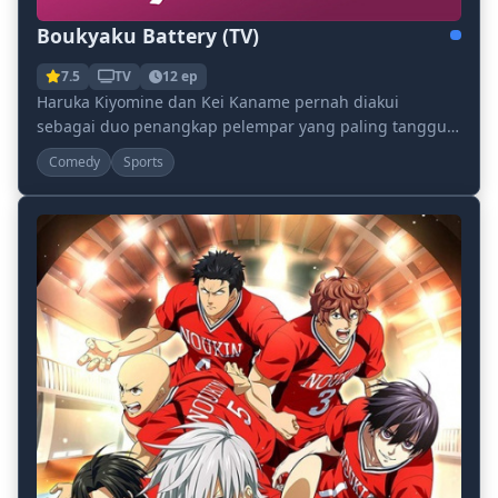
Boukyaku Battery (TV)
7.5
TV
12 ep
Haruka Kiyomine dan Kei Kaname pernah diakui
sebagai duo penangkap pelempar yang paling tangguh
dalam baseball sekolah menengah. Dikenal sebagai
Comedy
Sports
"Jend...