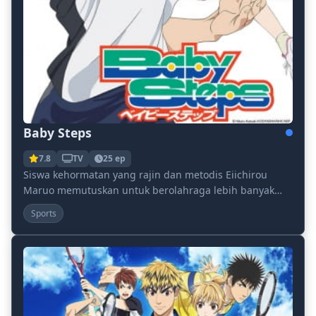
Baby Steps
7.8
TV
25 ep
Siswa kehormatan yang rajin dan metodis Eiichirou
Maruo memutuskan untuk berolahraga lebih banyak
selama sedikit waktu luang yang dia miliki karena di...
Sports