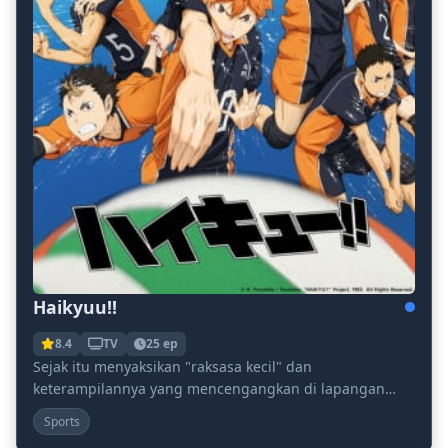
Haikyuu!!
8.4
TV
25 ep
Sejak itu menyaksikan "raksasa kecil" dan
keterampilannya yang mencengangkan di lapangan
bola voli, Shouyou Hinata telah disihir oleh sifat dinamis
Sports
ol...