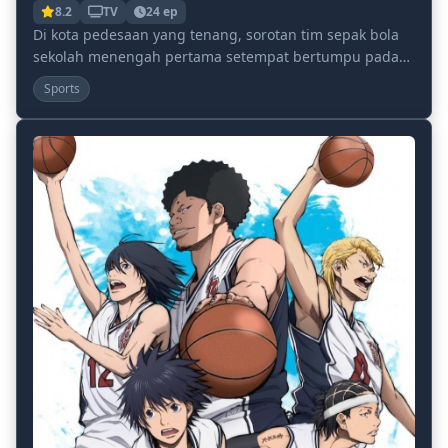
8.2
TV
24 ep
Di kota pedesaan yang tenang, sorotan tim sepak bola
sekolah menengah pertama setempat bertumpu pada
satu pemain: Ashito Aoi. Dikenal karena gerakanny...
Sports