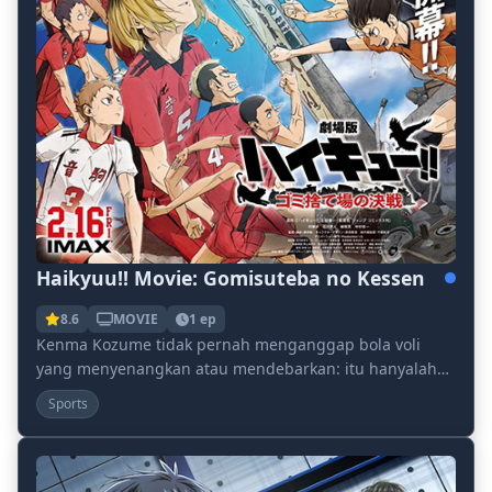
Haikyuu!! Movie: Gomisuteba no Kessen
8.6
MOVIE
1 ep
Kenma Kozume tidak pernah menganggap bola voli
yang menyenangkan atau mendebarkan: itu hanyalah
sesuatu yang dia kuasai. Tapi sekarang tim voli
Sports
Nekoma...