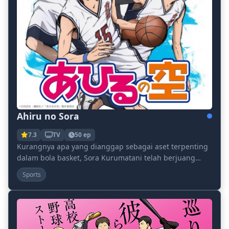
Ahiru no Sora
7.3
TV
50 ep
Kurangnya apa yang dianggap sebagai aset terpenting
dalam bola basket, Sora Kurumatani telah berjuang
dengan ketinggian pendek sejak awal cintanya pad...
Sports