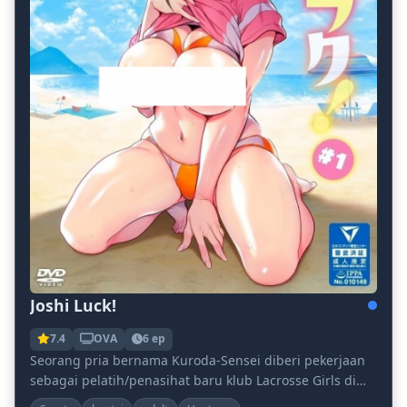
Joshi Luck!
7.4
OVA
6 ep
Seorang pria bernama Kuroda-Sensei diberi pekerjaan
sebagai pelatih/penasihat baru klub Lacrosse Girls di
sekolah semua wanita bernama Felinus Academy...