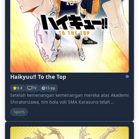
Haikyuu!! To the Top
8.4
TV
13 ep
Setelah kemenangan kemenangan mereka atas Akademi
Shiratorizawa, tim bola voli SMA Karasuno telah
mendapatkan tiket lama yang ditunggu-tunggu ke
Sports
Natio...