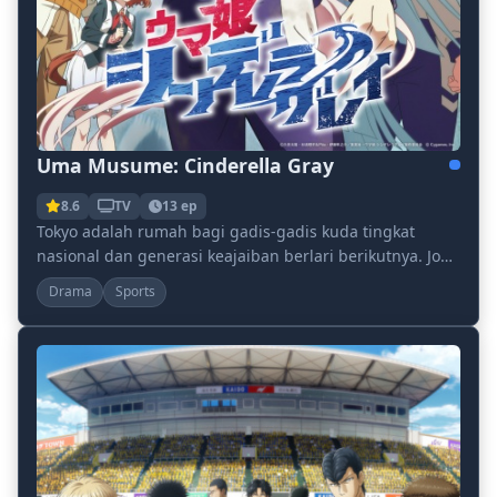
Uma Musume: Cinderella Gray
8.6
TV
13 ep
Tokyo adalah rumah bagi gadis-gadis kuda tingkat
nasional dan generasi keajaiban berlari berikutnya. Jou
Kitalara, seorang pelatih pemula dengan impia...
Drama
Sports