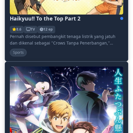
Haikyuu!! To the Top Part 2
8.6
TV
12 ep
Pernah disebut pembangkit tenaga listrik yang jatuh
dan dikenal sebagai "Crows Tanpa Penerbangan,"
Sekolah Menengah Karasuno akhirnya terbang di
Sports
Natio...