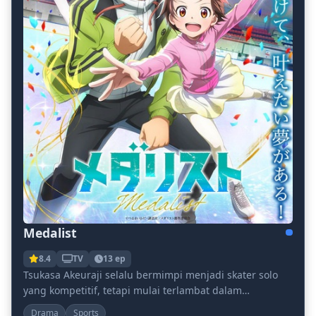
Medalist
8.4
TV
13 ep
Tsukasa Akeuraji selalu bermimpi menjadi skater solo
yang kompetitif, tetapi mulai terlambat dalam
kehidupan berarti ambisinya tidak pernah turun. Sek...
Drama
Sports