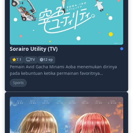
Sorairo Utility (TV)
7.1
TV
12 ep
Pemain Avid Gacha Minami Aoba menemukan dirinya
pada kebuntuan ketika permainan favoritnya
mengumumkan akhir dari layanan langsungnya. Left
Sports
Adrift tan...