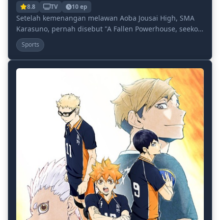
8.8
TV
10 ep
Setelah kemenangan melawan Aoba Jousai High, SMA
Karasuno, pernah disebut "A Fallen Powerhouse, seekor
burung gagak yang tidak bisa terbang," akhirnya...
Sports