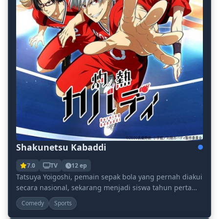
Shakunetsu Kabaddi
7.0
TV
12 ep
Tatsuya Yoigoshi, pemain sepak bola yang pernah diakui
secara nasional, sekarang menjadi siswa tahun pertama
di Noukin High School. Karena kebencianny...
Comedy
Sports