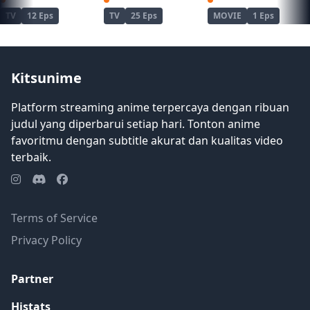
Sorairo Utility (TV)
Ao no Hako
Haikyuu!! Movie: Gomisuteba no Kessen
TV
12 Eps
TV
25 Eps
MOVIE
1 Eps
Kitsunime
Platform streaming anime terpercaya dengan ribuan
judul yang diperbarui setiap hari. Tonton anime
favoritmu dengan subtitle akurat dan kualitas video
terbaik.
Terms of Service
Privacy Policy
Partner
Histats