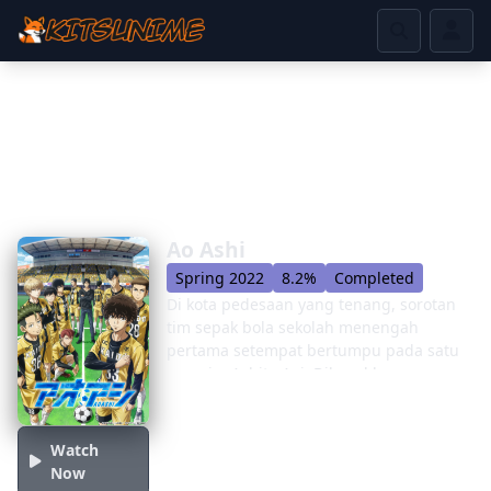
Ao Ashi
Spring 2022
8.2%
Completed
Di kota pedesaan yang tenang, sorotan
tim sepak bola sekolah menengah
pertama setempat bertumpu pada satu
pemain: Ashito Aoi. Dikenal karena
gerakannya yang tidak terduga dan
gaya bermain egois, Ashito adalah satu-
satunya pembangkit tenaga listrik yang
Watch
mendorong timnya melalui turnamen
Now
pendahuluan sekolah menengah yang