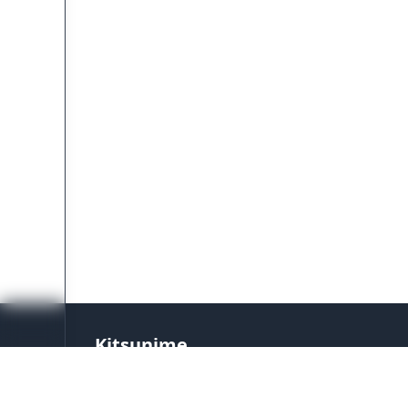
Kitsunime
Platform streaming anime terpercaya dengan
setiap hari. Tonton anime favoritmu dengan s