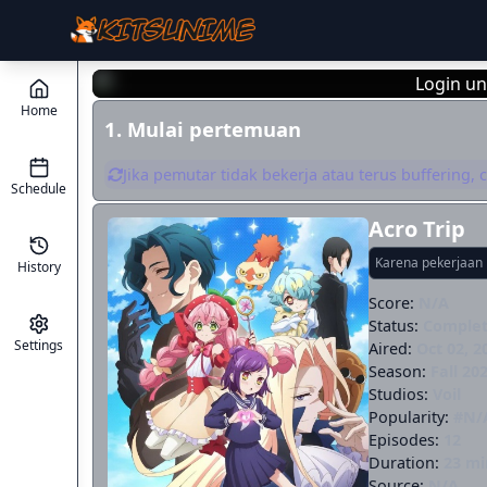
Login un
Home
1. Mulai pertemuan
Jika pemutar tidak bekerja atau terus buffering,
Schedule
Acro Trip
Karena pekerjaan i
History
Score:
N/A
Status:
Comple
Settings
Aired:
Oct 02, 2
Season:
Fall 20
Studios:
Voil
Popularity:
#N/
Episodes:
12
Duration:
23 mi
Source:
N/A