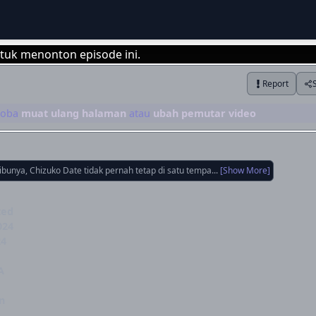
tuk menonton episode ini.
Report
Login
 coba
muat ulang halaman
atau
ubah pemutar video
bunya, Chizuko Date tidak pernah tetap di satu tempa...
[Show More]
ted
024
24
A
n