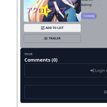
Rating:
6.7%
Comedy
ADD TO LIST
TRAILER
YOUR
Comments (0)
Login 
B