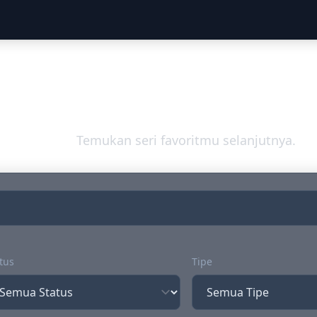
Jelajahi Dunia An
Temukan seri favoritmu selanjutnya.
tus
Tipe