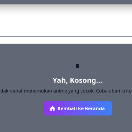
Yah, Kosong...
idak dapat menemukan anime yang cocok. Coba ubah krite
Kembali ke Beranda