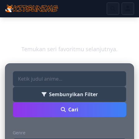
Jelajahi Dunia Anime
Temukan seri favoritmu selanjutnya.
Sembunyikan Filter
Cari
Genre