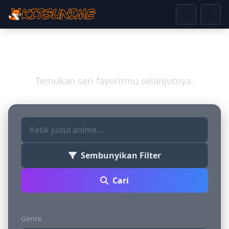
Jelajahi Dunia Anime
Temukan seri favoritmu selanjutnya.
Sembunyikan Filter
Cari
Genre