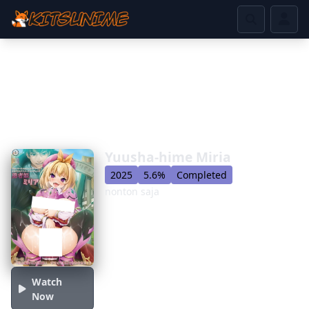
Yuusha-hime Miria
2025
5.6%
Completed
nonton saja
Watch
Now