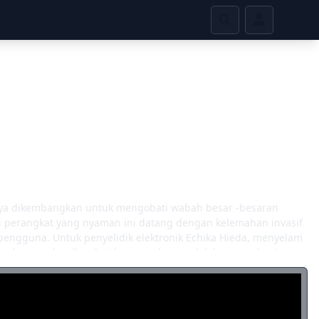
alnya dikembangkan untuk mengobati wabah besar -besaran
tapi perangkat yang nyaman ini datang dengan kelemahan invasif
engguna. Untuk penyelidik elektronik Echika Hieda, menyelam
ntuk menyelesaikan kejahatan terberat adalah semua bagian
a lakukan sehingga asistennya benar -benar menggoreng otak
 sakit, petinggi akhirnya melengkapi Echika dengan
 Apakah duo yang tidak biasa ini memiliki apa yang diperlukan
kan dari menyapu seluruh dunia sebelum terlambat? (Sumber: