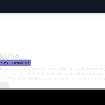
Forma
6.3%
Completed
ernatif, forma Anda, teknologi "utas pintar" yang ajaib yang aw
rus, telah menjadi bagian integral dari kehidupan sehari -hari. Te
am setiap pemandangan, suara, dan bahkan emosi yang dialami p
gan orang -orang melalui forma Anda dan berburu untuk bukti u
sodes
 sehari. Masalahnya adalah, dia sangat pandai dalam apa yang di
rusaha mengikutinya. Setelah menempatkan satu ajudan di rumah
velnya, android yang brilian namun nakal bernama Harold LuCraft.
aikan kecurigaan mereka dan mencegah infeksi teknologi memati