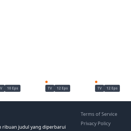
Shoushimin Series
Shoushimin Series 2nd Season
Tasokare Hotel
TV
10 Eps
TV
12 Eps
TV
12 Eps
Terms of Service
Privacy Policy
 ribuan judul yang diperbarui