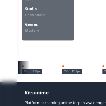
Studio
Geno Studio
Genres
Mystery
REKOMENDASI UNTUKMU
Kuroshitsuji: Midori no Majo-hen
Nazotoki wa Dinner no Ato de
TV
13 Eps
TV
12 Eps
Kitsunime
Platform streaming anime terpercaya dengan