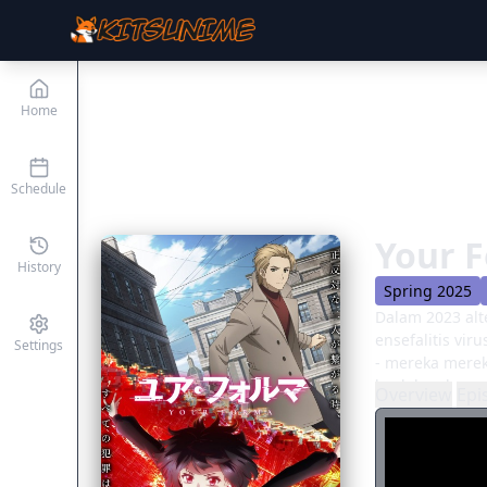
Home
Schedule
Your 
History
Spring 2025
Dalam 2023 alt
ensefalitis vi
Settings
- mereka merek
ke dalam kenan
Overview
Epi
dari pekerjaan
mereka yang be
pasangan di le
untuk menyeles