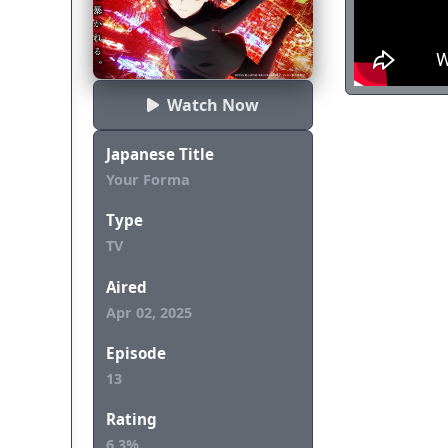
Yen Press)
Watch Now
Japanese Title
Your Forma
Type
TV
Aired
Apr 02, 2025
Episode
13
Rating
6.3%