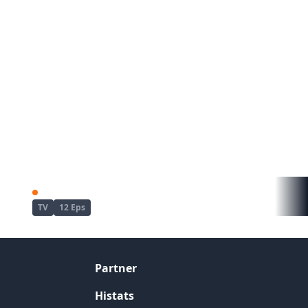
Kaii to Otome to Kamikakushi
TV
12 Eps
Partner
Histats