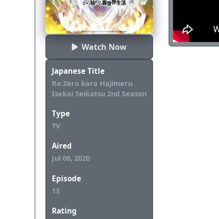
Watch Now
Japanese Title
Re:Zero kara Hajimeru
Isekai Seikatsu 2nd Season
Type
TV
Aired
Jul 08, 2020
Episode
13
Rating