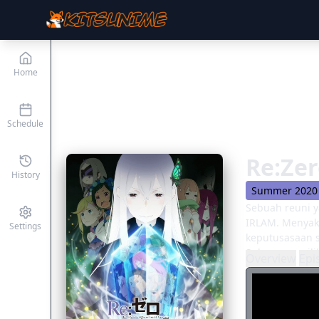
Home
Schedule
Re:Zer
History
Summer 2020
Sebuah reuni y
IRLAM. Menyaks
Settings
keputusasaan s
Subaru memilik
Overview
Epi
menyelam ke d
tempat kudus, 
dan cinta yang
Didorong ke am