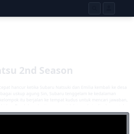
atsu 2nd Season
at hancur ketika Subaru Natsuki dan Emilia kembali ke desa
ebagai uskup agung Sin, Subaru tenggelam ke kedalaman
kelompok itu berjalan ke tempat kudus untuk mencari jawaban,
hidna. Tunduk pada ritme yang tidak ternak, ia dipaksa untuk
eberapa ancaman misterius mengarahkan pandangan mereka di
g terperangkap di dalamnya. Kontrak abadi, dosa masa lalu,
i musim kedua Re: Zero Kara Hajimeru Isekai Seikatsu.
an orang yang dicintainya? [Ditulis oleh Mal REWRITE]