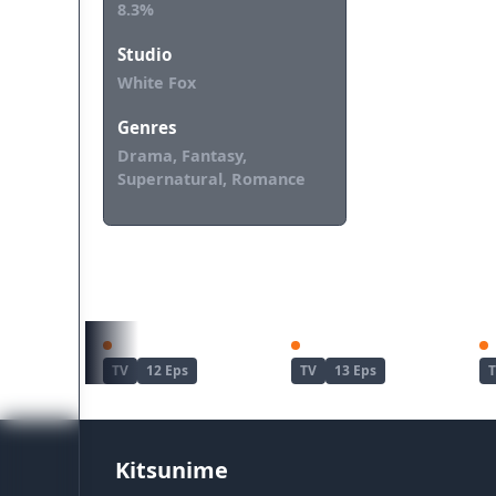
8.3%
Studio
White Fox
Genres
Drama, Fantasy,
Supernatural, Romance
REKOMENDASI UNTUKMU
Watashi no Shiawase na Kekkon
Watashi no Shiawase na Kekkon 2nd Season
TV
12 Eps
TV
13 Eps
Kitsunime