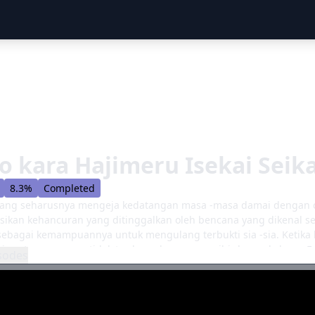
o kara Hajimeru Isekai Seik
8.3%
Completed
ang seharusnya mengeja kedatangan masa -masa damai dengan cep
ikan kehancuran yang ditinggalkan oleh bencana yang dikenal s
ebagai kemampuannya untuk mengulang terbukti sia -sia. Ketika 
i pertemuan yang tidak terduga dengan penyihir keserakahan - Ec
sodes
alam spiral masa lalu dan masa depan. Pada saat yang sama, b
menandakan nasib mengerikan bagi orang -orang yang malang yan
 tidak berbalas akan berbenturan dan merendam ke sungai darah d
bang keputusasaan, berapa lama tekad Subaru untuk menyelamatk