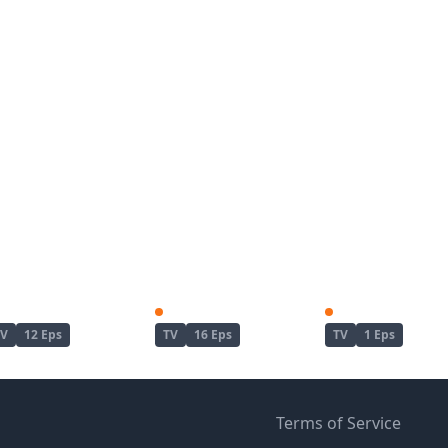
Re:Zero kara Hajimeru Isekai Seikatsu 2nd Season Part 2
Re:Zero kara Hajimeru Isekai Seikatsu 3rd Season
TV
12 Eps
TV
16 Eps
TV
1 Eps
Terms of Service