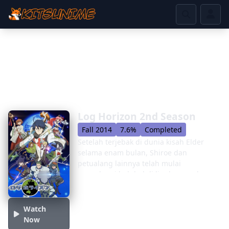
Log Horizon 2nd Season
Fall 2014
7.6%
Completed
Setelah terjebak di dunia kisah Elder
selama enam bulan, Shiroe dan
petualang lainnya telah mulai
memahami hal -hal di lingkungan baru
mereka. Para petualang mulai
mendapatkan kepercayaan dari orang -
orang di tanah itu, dan Akiba telah
Watch
berkembang berkat hukum dan
Now
ketertiban yang ditetapkan oleh Aliansi