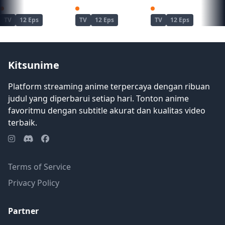
muridnya untuk mengetahui apakah dia
Ninja to Koroshiya no Futarigurashi
Nazotoki wa Dinner no Ato de
Ore wa Seikan Kokka no Akutoku Ryoushu!
telah melanjutkan pekerjaan investigasi.
TV
12 Eps
TV
12 Eps
TV
12 Eps
Berjuang melawan pembunuh, detektif
nakal, dan Departemen Kepolisian
Metropolitan, Ron dan Totomaru harus
bergabung jika mereka ingin bertahan
Kitsunime
hidup dan melihat keadilan menang.
[Ditulis oleh Mal REWRITE]
Platform streaming anime terpercaya dengan ribuan
judul yang diperbarui setiap hari. Tonton anime
favoritmu dengan subtitle akurat dan kualitas video
terbaik.
Terms of Service
Privacy Policy
Partner