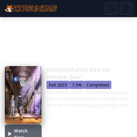
Kamonohashi Ron no
Kindan Suiri
Fall 2023
7.5%
Completed
Ron Kamonohashi, siswa terbaik dalam
sejarah Akademi Pelatihan Detektif Elite
Blue, telah hidup sebagai pertapa sejak
Blue mengusirnya lima tahun lalu.
Selain itu, ia dilarang bekerja sebagai
detektif, hampir tidak lolos dari eksekusi
Watch
setelah terlibat dalam kasus