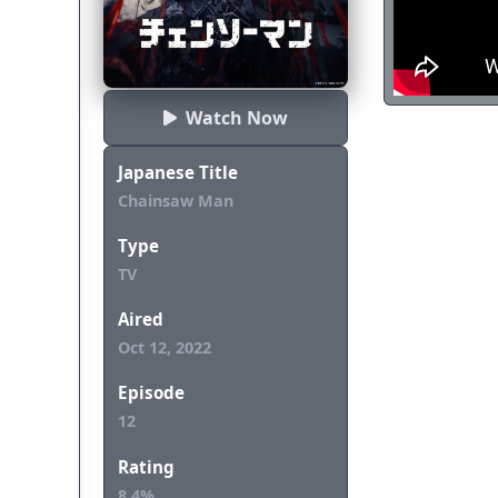
wanita yang me
Mal REWRITE]
Watch Now
Japanese Title
Chainsaw Man
Type
TV
Aired
Oct 12, 2022
Episode
12
Rating
8.4%