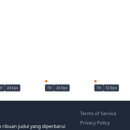
Enen no Shouboutai
Enen no Shouboutai: Ni no Shou
TV
24 Eps
TV
24 Eps
TV
12 Eps
Terms of Service
Privacy Policy
 ribuan judul yang diperbarui