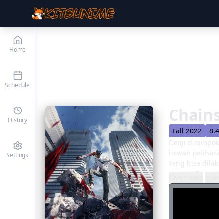
Home
Schedule
Chain
History
Fall 2022
8.
Denji dirampok
hewan pelihara
Settings
Yang bisa dila
sisinya. Tetap
Overview
Epi
harapan dia y
telah meningg
gergaji mesin.
Makima membaw