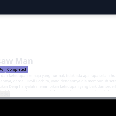
saw Man
4%
Completed
 dari kehidupan remaja yang normal, tidak ada apa -apa selain h
annya, gergaji Devil Pochita, yang dengannya dia membunuh setan
kukan Denji hanyalah memimpikan kehidupan yang baik dan sederh
i tindakan pengkhianatan serakah oleh Yakuza mengarah pada ke
sodes
ang pernah mencapai kebahagiaan. Hebatnya, sebuah kontrak la
al dan memberikan kekuatan iblis padanya, mengubahnya menja
 Karena kemampuan baru Deliti menimbulkan risiko yang signifikan
anya, membiarkannya hidup selama dia mematuhi perintahnya. 