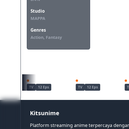
Studio
MAPPA
Genres
Action, Fantasy
REKOMENDASI UNTUKMU
Zenshuu.
Wind Breaker Season 2
TV
12 Eps
TV
12 Eps
Kitsunime
Platform streaming anime terpercaya dengan