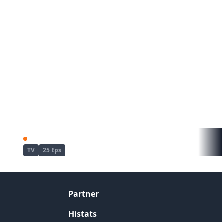
Enen no Shouboutai: San no Shou
Re:Zero kara Hajimeru Isekai Seikatsu
TV
25 Eps
Partner
Histats