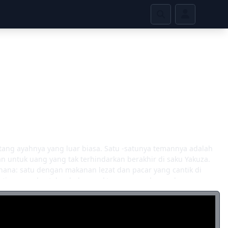
utang ayahnya yang luar biasa. Satu -satunya temannya adalah
 untuk uang yang tak terhindarkan berakhir di saku Yakuza.
ana: satu dengan makanan lezat dan pacar yang cantik di
matian yang brutal, sebelum waktunya, menghancurkan semua
ma memungkinkan Pochita untuk bergabung dengan Denji yang
di hibrida yang mampu mengubah bagian tubuhnya menjadi
 bagi masyarakat, pemburu setan elit Biro Keselamatan Publik
Dipandu oleh janji kehidupan yang puas bersama seorang