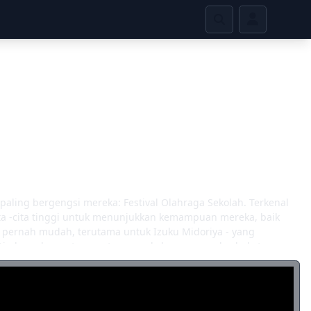
ling bergengsi mereka: Festival Olahraga Sekolah. Terkenal
cita -cita tinggi untuk menunjukkan kemampuan mereka, baik
 pernah mudah, terutama untuk Izuku Midoriya - yang
. Diadu melawan teman -teman sekelasnya yang berbakat,
erdasannya yang tajam dan menguasai lingkungannya untuk
l REWRITE]