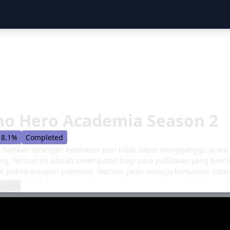
no Hero Academia Season 2
8.1%
Completed
 bahkan serangan kekerasan pun tidak dapat mengganggu acara pa
ang, festival ini adalah kesempatan bagi para pahlawan yang ber
t publik maupun potensial. Namun, jalan menuju kemuliaan tidak
a memiliki kekuatan mentah yang besar tetapi juga tidak efisien
sodes
n pemegang es, Shouto Todoroki, Izuku harus memanfaatkan kec
angan dan membuktikan kepada dunia nilainya. [Ditulis oleh Ma