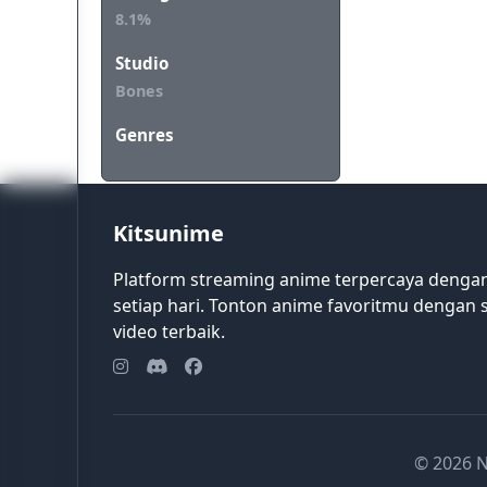
8.1%
Studio
Bones
Genres
Kitsunime
Platform streaming anime terpercaya dengan
setiap hari. Tonton anime favoritmu dengan s
video terbaik.
© 2026 N