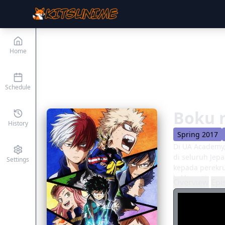
Home
Schedule
Boku 
History
Spring 2017
Di UA Academy,
di seluruh Jep
Settings
kepada perekru
kekhawatiranny
Overview
Epi
seperti api da
mencapai kemen