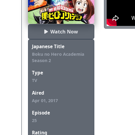
Watch Now
Japanese Title
Boku no Hero Academia
Season 2
Type
TV
Aired
Apr 01, 2017
Episode
25
Rating