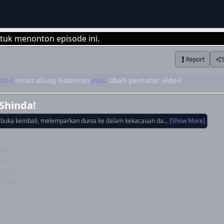
tuk menonton episode ini.
Report
Login
 coba
muat ulang halaman
atau
ubah pemutar video
Shinda!
buka kembali, melemparkan dunia ke dalam kekacauan da...
[Show More]
ted
023
2023
FILMS
A
n