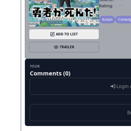
Rating:
6.6%
Action
Comed
ADD TO LIST
TRAILER
YOUR
Comments (0)
Login 
B