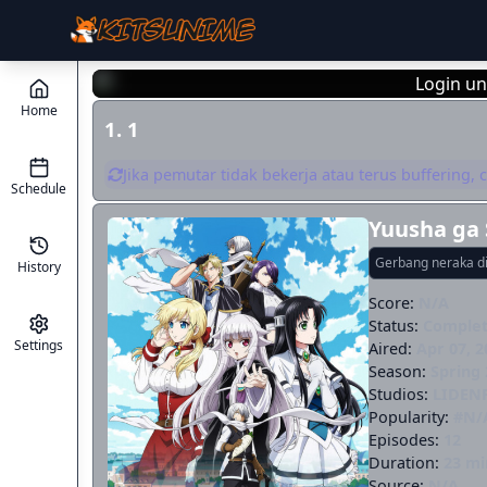
Login un
Home
1. 1
Jika pemutar tidak bekerja atau terus buffering,
Schedule
Yuusha ga 
Gerbang neraka di
History
Score:
N/A
Status:
Comple
Settings
Aired:
Apr 07, 2
Season:
Spring 
Studios:
LIDEN
Popularity:
#N/
Episodes:
12
Duration:
23 mi
Source:
N/A