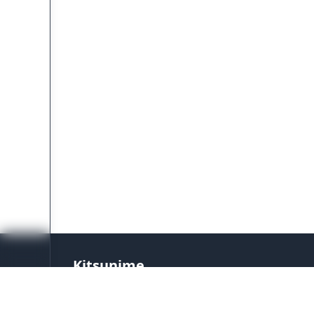
Kitsunime
Platform streaming anime terpercaya dengan
setiap hari. Tonton anime favoritmu dengan s