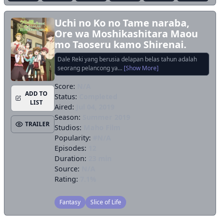
Uchi no Ko no Tame naraba,
Ore wa Moshikashitara Maou
mo Taoseru kamo Shirenai.
Dale Reki yang berusia delapan belas tahun adalah
seorang pelancong ya...
[Show More]
Score:
N/A
ADD TO
Status:
Completed
LIST
Aired:
Jul 04, 2019
Season:
Summer 2019
TRAILER
Studios:
Maho Film
Popularity:
#N/A
Episodes:
12
Duration:
23 min
Source:
N/A
Rating:
7.1%
Fantasy
Slice of Life