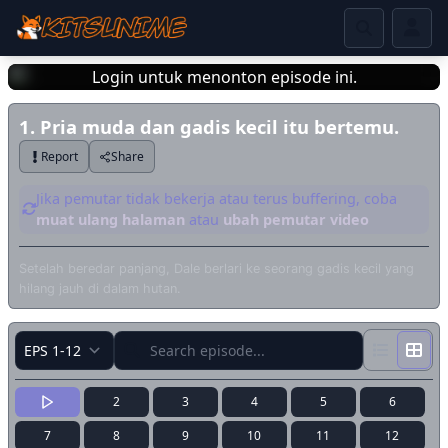
Login untuk menonton episode ini.
1. Pria muda dan gadis kecil itu bertemu.
Login
Report
Share
Jika pemutar tidak bekerja atau terus buffering, coba
muat ulang halaman
atau
ubah pemutar video
Setelah beredar panjang, Dale berlari ke seorang gadis kecil yang
hilang jauh di dalam hutan.
2
3
4
5
6
7
8
9
10
11
12