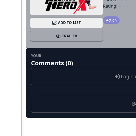
Rating:
8.7%
Action
ADD TO LIST
TRAILER
YOUR
Comments (0)
Login 
B