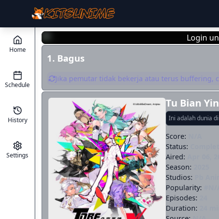
Login un
Home
1. Bagus
Jika pemutar tidak bekerja atau terus buffering,
Schedule
Tu Bian Yi
Ini adalah dunia d
History
Score:
N/A
Status:
Comple
Settings
Aired:
Apr 06, 2
Season:
2025
Studios:
Pb Ani
Popularity:
#N/
Episodes:
24
Duration:
24 mi
Source:
N/A