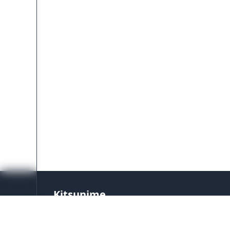
Kitsunime
Platform streaming anime terpercaya dengan
setiap hari. Tonton anime favoritmu dengan s