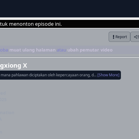
tuk menonton episode ini.
Report
Login
 coba
muat ulang halaman
atau
ubah pemutar video
ngxiong X
i mana pahlawan diciptakan oleh kepercayaan orang, d...
[Show More]
ted
025
mation
A
n