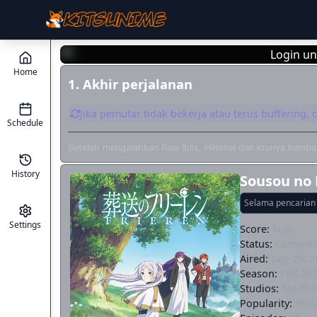
Login un
Home
1. Akhir perjalanan
Jika pemutar tidak bekerja atau terus buffering,
Schedule
Setelah mengalahkan Raja Iblis, Himmel dan krunya kemb
History
Sousou no 
Selama pencarian 
Settings
Score:
N/A
Status:
Comple
Aired:
Sep 29, 2
Season:
Fall 20
Studios:
Madho
Popularity:
#N/