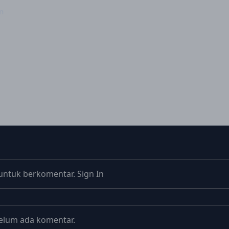
n
untuk berkomentar.
Sign In
elum ada komentar.