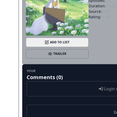
Episodes:
28
Duration:
24 mi
Source:
N/A
Rating:
9.3%
ADD TO LIST
TRAILER
YOUR
Comments (0)
Login 
B