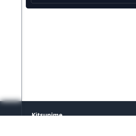
Kitsunime
Platform streaming anime terpercaya dengan
setiap hari. Tonton anime favoritmu dengan s