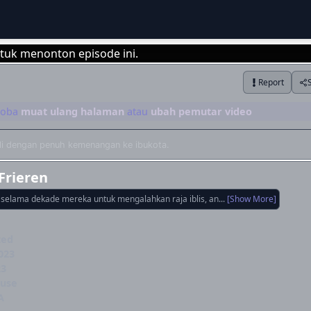
tuk menonton episode ini.
Report
Login
 coba
muat ulang halaman
atau
ubah pemutar video
ali dengan penuh kemenangan ke ibukota.
Frieren
selama dekade mereka untuk mengalahkan raja iblis, an...
[Show More]
ted
023
23
use
A