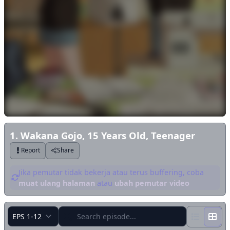
1. Wakana Gojo, 15 Years Old, Teenager
Report
Share
Jika pemutar tidak bekerja atau terus buffering, coba
muat ulang halaman
atau
ubah pemutar video