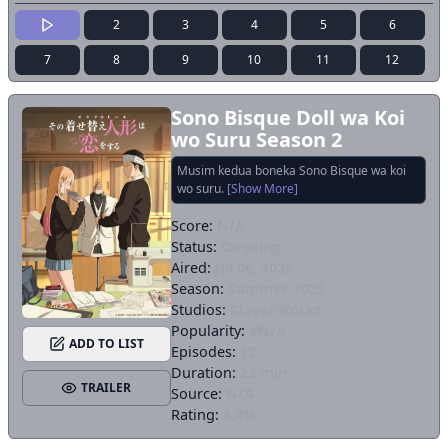
2
3
4
5
6
7
8
9
10
11
12
Sono Bisque Doll wa Koi
wo Suru Season 2
Musim kedua boneka Sono Bisque wa koi
wo suru.
[Show More]
Score:
N/A
Status:
Ongoing
Aired:
Jul 06, 2025
Season:
Summer 2025
Studios:
CloverWorks
Popularity:
#N/A
ADD TO LIST
Episodes:
12
Duration:
23 min
TRAILER
Source:
N/A
Rating:
8.4%