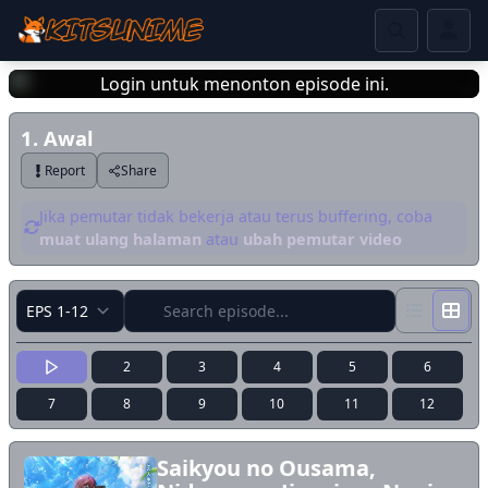
Login untuk menonton episode ini.
1. Awal
Login
Report
Share
Jika pemutar tidak bekerja atau terus buffering, coba
muat ulang halaman
atau
ubah pemutar video
2
3
4
5
6
7
8
9
10
11
12
Saikyou no Ousama,