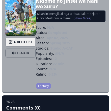
Nidome no Jinsei wa Nani
wo Suru?
Kisah ini mengikuti raja terkuat dalam sejarah,
Gray. Meskipun ia memi...
[Show More]
Score:
N/A
Status:
Completed
Aired:
Apr 02, 2025
ADD TO LIST
Season:
Spring 2025
Studios:
Studio A-CAT
TRAILER
Popularity:
#N/A
Episodes:
12
Duration:
22 min
Source:
N/A
Rating:
6.2%
Fantasy
YOUR
Comments (0)