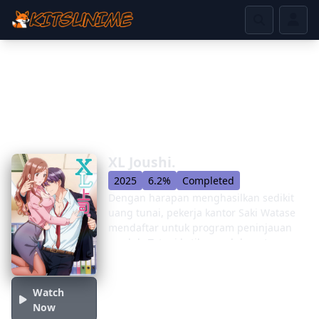
XL Joushi.
2025
6.2%
Completed
Dengan harapan menghasilkan sedikit
uang tunai, pekerja kantor Saki Watase
mendaftar untuk program peninjauan
produk. Tetapi ketika produk pertama
pekerjaan paruh waktu barunya
mengirimnya adalah sekotak kondom XL
yang besar, Saki memutuskan untuk
Watch
menempatkan tugas ke samping.
Now
Kemudian, ketika berada di sebuah