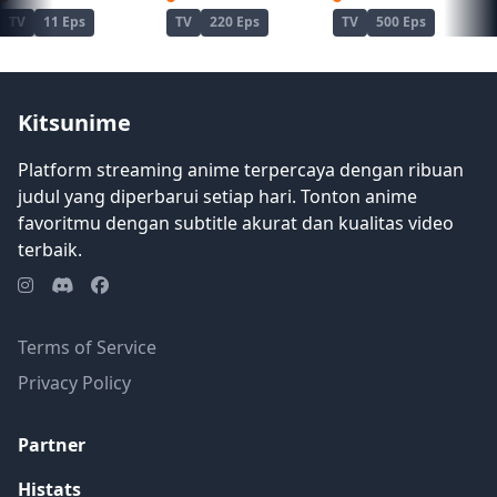
seabad untuk mencegah sejarah
TV
11 Eps
TV
220 Eps
TV
500 Eps
kekerasan yang belum datang. [Ditulis
oleh Mal REWRITE]
Kitsunime
Platform streaming anime terpercaya dengan ribuan
judul yang diperbarui setiap hari. Tonton anime
favoritmu dengan subtitle akurat dan kualitas video
terbaik.
Terms of Service
Privacy Policy
Partner
Histats