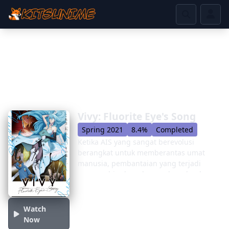
Vivy: Fluorite Eye's Song
Spring 2021
8.4%
Completed
Ketika AIS yang sangat berevolusi
berangkat untuk memberantas umat
manusia, pembantaian yang terjadi
memenuhi udara dengan bau darah
segar dan tubuh yang terbakar. Dalam
upaya putus asa untuk mencegah
bencana terjadi, seorang ilmuwan
Watch
bertaruh semuanya pada sisa dari masa
Now
lalu. Memutar jam kembali seratus