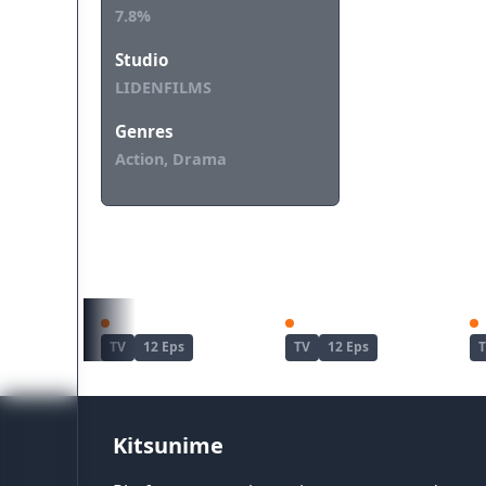
7.8%
Studio
LIDENFILMS
Genres
Action, Drama
REKOMENDASI UNTUKMU
Zenshuu.
Wind Breaker Season 2
TV
12 Eps
TV
12 Eps
Kitsunime