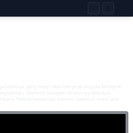
naga hitamnya, geng Manji Tokyo menyerap anggota kelompok
 tergoyahkan, Takemichi Hanagaki seharusnya mencapai
hibana. Pada kenyataannya, masalah Takemichi masih jauh
ta Kisaki, pemecah conniving telah menemukan kekuatan di
penuh teka -teki. Izana mengarahkan pandangannya pada
. Di masa depan, Takemichi menemukan bahwa intrik Izana
ung mengakibatkan kematian Hinata. Sayangnya, kerugian yang
intanya di masa lalu dengan satu kesempatan terakhir