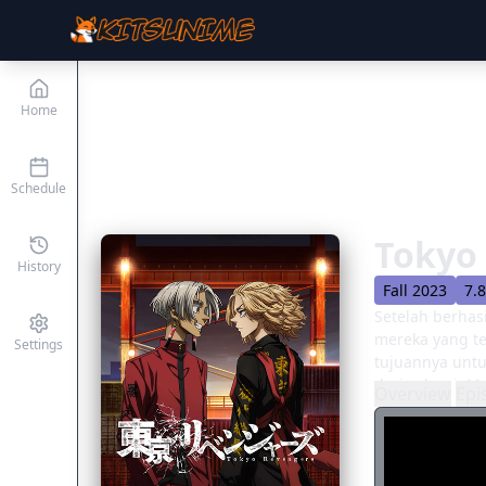
Home
Schedule
Tokyo 
History
Fall 2023
7.
Setelah berhas
mereka yang te
Settings
tujuannya untu
dari selesai. 
Overview
Epi
tempat lain: T
Manjirou "Mik
dan Kisaki men
mengerikan me