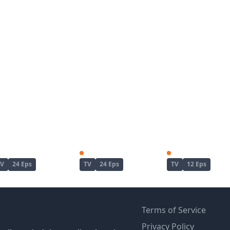
Enen no Shouboutai
Enen no Shouboutai: Ni no Shou
TV
24 Eps
TV
24 Eps
TV
12 Eps
Terms of Service
Privacy Policy