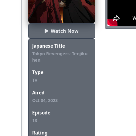
untuk menyelam
Watch Now
Japanese Title
Tokyo Revengers: Tenjiku-
hen
Type
TV
Aired
Oct 04, 2023
Episode
13
Rating