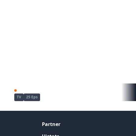
Enen no Shouboutai: San no Shou
Re:Zero kara Hajimeru Isekai Seikatsu
TV
25 Eps
Partner