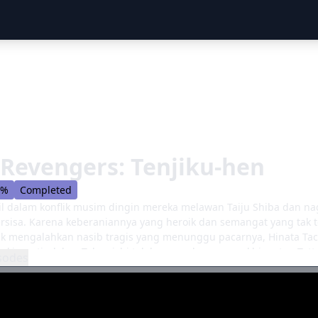
Revengers: Tenjiku-hen
8%
Completed
il dalam konflik musim dingin mereka melawan Taiju Shiba dan 
rsisa. Karena keberaniannya yang heroik dan semangat yang tak
k mengalahkan nasib tragis yang menunggu pacarnya, Hinata Tac
Meskipun tindakan Takemichi telah mengekspos pengkhianatan Tet
sodes
enjiku, geng berbahaya yang dipimpin oleh Izana Kurokawa yang 
ey" Sano, mengejar minat ganas pada pemimpin Gang Manji Tokyo
yebabkan reruntuhan moral Mikey - kejatuhan yang secara langs
rampas Takemichi dari kemampuannya yang melayang-layang, mem