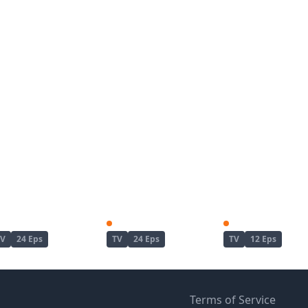
Enen no Shouboutai
Enen no Shouboutai: Ni no Shou
TV
24 Eps
TV
24 Eps
TV
12 Eps
Terms of Service