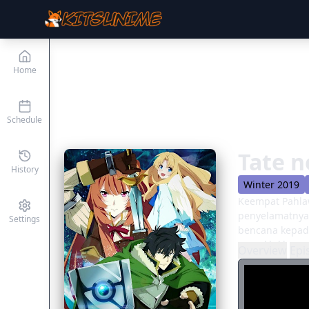
Home
Schedule
Tate n
History
Winter 2019
Keempat Pahlaw
penyelamatnya
Settings
bencana kepad
menaklukkan om
Overview
Epi
kecil, Naofumi
kepribadian ya
satu -satunya 
memanfaatkanny