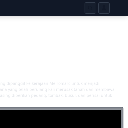
ng dipanggil ke kerajaan Melromarc untuk menjadi
ana yang telah berulang kali merusak tanah dan membawa
ing diberikan pedang, tombak, busur, dan perisai untuk
enjadi "pahlawan perisai." Berbekal hanya perisai yang sangat
kerajaan karena kemampuan ofensifnya yang lemah dan
daya dan kawan untuk berlatih, Naofumi berangkat dengan
 segera dikhianati olehnya, dan menjadi dituduh secara salah
oleh orang -orang Melromarc karena sesuatu yang tidak dia