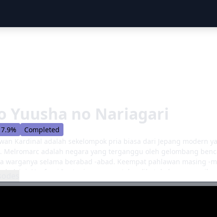
o Yuusha no Nariagari
7.9%
Completed
an Kardinal adalah sekelompok pria biasa dari Jepang modern ya
. Melromarc adalah negara yang terganggu oleh gelombang benc
a warganya selama berabad -abad. Keempat pahlawan masing -mas
bak ini. Naofumi Iwatani, seorang otaku, dikutuk dengan nasib m
sodes
 diremehkan dan diejek oleh sesama pahlawan dan orang -orang 
ng kurang bersemangat. Ketika para pahlawan diberikan sumber 
orang yang bersedia berlatih di sampingnya, malty Melromarc. Dia
a. Naofumi kemudian menjadi sangat didiskriminasi dan dibenci 