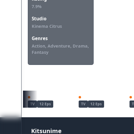
7.9%
Studio
Kinema Citrus
Genres
Action, Adventure, Drama,
Fantasy
REKOMENDASI UNTUKMU
Zenshuu.
Wind Breaker Season 2
TV
12 Eps
TV
12 Eps
Kitsunime