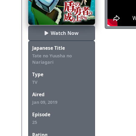
lakukan. Deng
dirinya dan re
kematian bern
berjuang untuk
REWRITE]
Watch Now
Japanese Title
Tate no Yuusha no
Nariagari
Type
TV
Aired
Jan 09, 2019
Episode
25
Rating