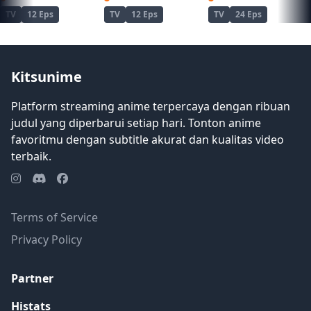
ada cara untuk melarikan diri. Dia
TV
12 Eps
TV
12 Eps
TV
24 Eps
memulai pencarian, mencari jalan
kembali ke dunia fisik sekali lagi. [Ditulis
oleh Mal REWRITE]
Kitsunime
Platform streaming anime terpercaya dengan ribuan
judul yang diperbarui setiap hari. Tonton anime
favoritmu dengan subtitle akurat dan kualitas video
terbaik.
Terms of Service
Privacy Policy
Partner
Histats