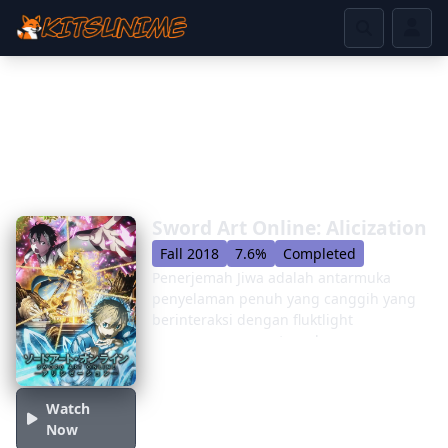
Sword Art Online: Alicization
Fall 2018
7.6%
Completed
Penerjemah Jiwa adalah antarmuka
penyelaman penuh yang canggih yang
berinteraksi dengan fluktlight
pengguna-yang setara dengan
teknologi jiwa manusia-dan pada
dasarnya berbeda dari metode ortodoks
mengirim sinyal ke otak. Institut Private
Watch
Rath bertujuan untuk menyempurnakan
Now
penciptaan mereka dengan meminta