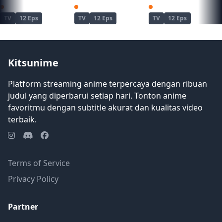
Ninja to Koroshiya no Futarigurashi
Zatsu Tabi: That's Journey
The iDOLM@STER Shiny Col
TV
12 Eps
TV
12 Eps
TV
12 Eps
Kitsunime
Platform streaming anime terpercaya dengan ribuan
judul yang diperbarui setiap hari. Tonton anime
favoritmu dengan subtitle akurat dan kualitas video
terbaik.
Terms of Service
Privacy Policy
Partner