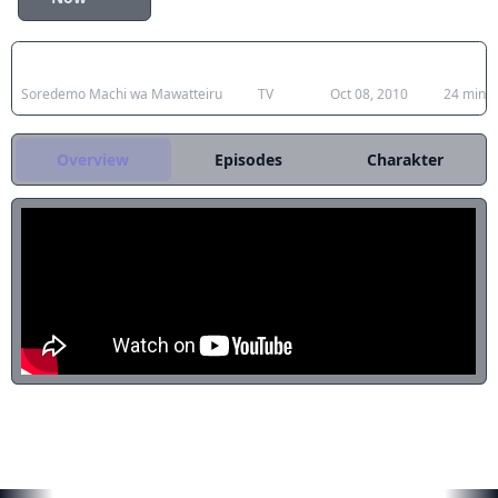
mendapatkan pelanggan dari distrik
perbelanjaan setempat. Terlepas dari
persembahan kafe yang sederhana, di
Japanese Title
Type
Aired
Durati
sinilah Hotori Arashiyama memilih untuk
diam -diam bekerja setelah sekolah.
Soredemo Machi wa Mawatteiru
TV
Oct 08, 2010
24 min.
Menyeimbangkan sekolah menengah,
pekerjaan, keluarga, dan kehidupan
Overview
Episodes
Charakter
cinta bisa sulit, dan Hotori berhasil
tersandung tanpa sedikit pun rahmat.
Dengan bantuan teman -teman dan
keluarganya, dia mencoba menavigasi
jalannya melalui dunia remaja liar di
mana hampir tidak ada yang normal
terjadi. [Ditulis oleh Mal REWRITE]
REKOMENDASI UNTUKMU