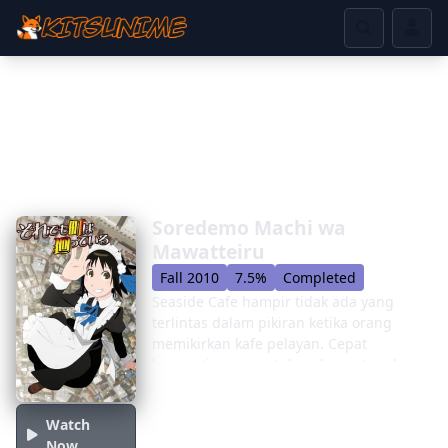
Soredemo Machi wa
Mawatteiru
Fall 2010
7.5%
Completed
Seaside Cafe hampir tidak ada yang
terlintas dalam pikiran ketika orang
memikirkan kafe pelayan. Cepat
berganti nama untuk melompat pada
tren pelayan, Seaside Cafe tidak
membawa teh, menawarkan sangat
Watch
sedikit di jalan layanan, dan hanya
Now