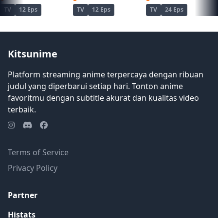
setuju untuk membiarkannya bepergian
TV
12 Eps
TV
12 Eps
TV
24 Eps
dengan dia dan Senya. Sementara trio
yang tidak mungkin menuju ke tujuan
berikutnya, Tama Youko melanjutkan
perjalanannya untuk menemukan jejak
Kitsunime
Jinka, rubah sembilan ekor yang
memiliki kekuatan untuk
Platform streaming anime terpercaya dengan ribuan
menghancurkan dunia. [Ditulis oleh Mal
judul yang diperbarui setiap hari. Tonton anime
REWRITE]
favoritmu dengan subtitle akurat dan kualitas video
terbaik.
Terms of Service
Privacy Policy
Partner
Histats