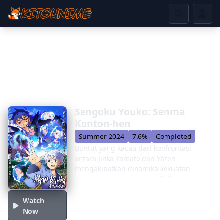
Sengoku Youko: Senma
Konton-hen
Summer 2024
7.6%
Completed
Buntut yang kacau dari konfrontasi
antara Jinka Yamato dan Yazen
mengakibatkan dinamika kekuatan
antara Katawara yang berbakat secara
ajaib dan manusia terbalik. Ketika berita
tentang kejatuhan Dangaishu-para
Watch
bhikkhu yang berburu Katawara yang
Now