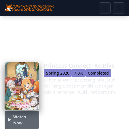
Princess Connect! Re:Dive
Spring 2020
7.0%
Completed
Di benua Astraea, seorang pria jatuh
dari langit, tidak memiliki kenangan
selain namanya, Yuuki. Peri bernama
Kokkoro menemukannya,
memperkenalkan dirinya sebagai
pemandu di dunia yang akan mereka
lintasi. Dengan bimbingan Kokkoro,
Watch
Yuuki dapat belajar bagaimana dunia ini
Now
bekerja, dari melawan monster hingga