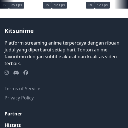
REWRITE]
TV
25 Eps
TV
12 Eps
TV
12 Eps
Kitsunime
Platform streaming anime terpercaya dengan ribuan
judul yang diperbarui setiap hari. Tonton anime
favoritmu dengan subtitle akurat dan kualitas video
terbaik.
Terms of Service
Privacy Policy
Partner
Histats