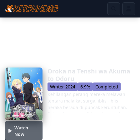
Oroka na Tenshi wa Akuma
to Odoru
Winter 2024
6.9%
Completed
Kehilangan perang mereka melawan
tentara malaikat surga, iblis -iblis
neraka berada di puncak keruntuhan.
Sebagai upaya parit terakhir untuk
mengubah gelombang perang, para
setan mengirim Akutsu masatora ke
Watch
bidang fana di bumi untuk
Now