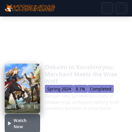
Ookami to Koushinryou:
Merchant Meets the Wise
Wolf
Spring 2024
8.1%
Completed
Dengan satu gerobak bulu bulu di
belakangnya, pedagang keliling Kraft
Lawrence berhenti di desa Pasloe.
Menurut cerita rakyat setempat,
Watch
berabad -abad yang lalu, salah satu
Now
penduduk desa membuat janji dengan