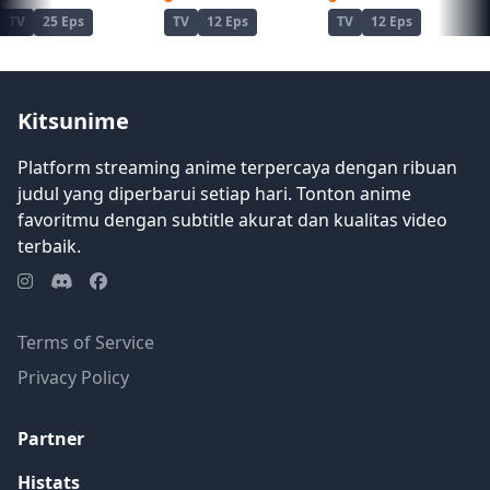
menggunakan kecerdasan dan
TV
25 Eps
TV
12 Eps
TV
12 Eps
pengalaman seumur hidupnya untuk
membantu teman yang baru
ditemukannya dalam berurusan. Ketika
mereka melanjutkan perjalanan mereka,
Kitsunime
Lawrence dan Holo mengambil
keuntungan dari peluang ekonomi apa
Platform streaming anime terpercaya dengan ribuan
pun yang mereka temui, sering
judul yang diperbarui setiap hari. Tonton anime
mendarat dalam situasi yang
favoritmu dengan subtitle akurat dan kualitas video
menempatkan keterampilan bisnis
terbaik.
mereka dan hubungan mereka dengan
tes. [Ditulis oleh Mal REWRITE]
Terms of Service
Privacy Policy
Partner
Histats