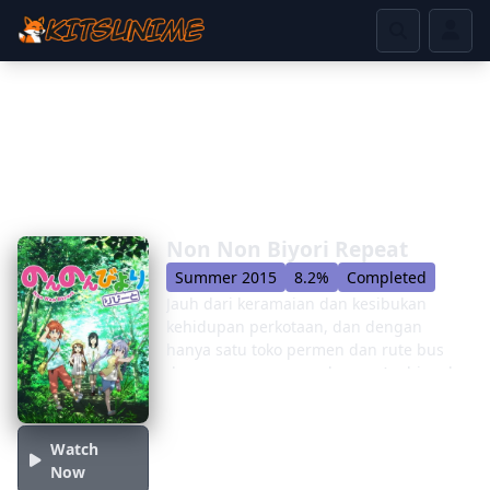
Non Non Biyori Repeat
Summer 2015
8.2%
Completed
Jauh dari keramaian dan kesibukan
kehidupan perkotaan, dan dengan
hanya satu toko permen dan rute bus
dengan namanya, pedesaan Asahigaoka
tentu bukan tempat untuk semua orang.
Namun demikian, anak -anak desa
masih berhasil menghabiskan hari -hari
Watch
mereka dengan riang menjelajahi dan
Now
bersenang -senang di hutan belantara