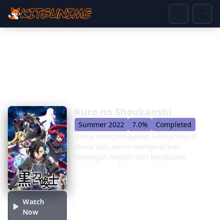
Kuro no Shoukanshi
Summer 2022
7.0%
Completed
Untuk mempersiapkan reinkarnasi di
dunia lain, Kelvin menyerahkan
kenangan terpilih dari kehidupan
sebelumnya dengan imbalan
kemampuan yang kuat, poin
keterampilan tambahan, dan judul
Summoner S-Class. Sebagai bonus, sang
Watch
dewi memfasilitasi kelahiran
Now
kembalinya, Melfina, menawarkannya