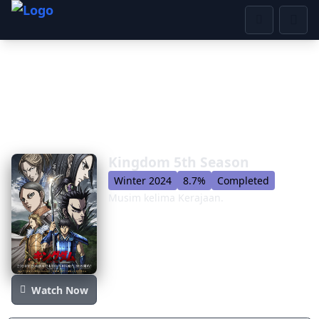
Kingdom 5th Season
Winter 2024
8.7%
Completed
Musim kelima Kerajaan.
Watch Now