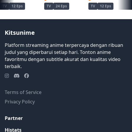
Parnacorta, yang baru -baru ini
TV
12 Eps
TV
24 Eps
TV
12 Eps
kehilangan orang suci sendiri. Tidak
mengatakan tentang masalah ini, Philia
segera pergi untuk melayani Parnacorta.
Sebagai orang asing, dia menganggap
Kitsunime
bahwa dia tidak akan diperlakukan jauh
lebih baik daripada di Girtonia.
Platform streaming anime terpercaya dengan ribuan
Berlawanan dengan harapannya, Philia
judul yang diperbarui setiap hari. Tonton anime
mungkin akhirnya menemukan tempat
favoritmu dengan subtitle akurat dan kualitas video
dengan orang -orang yang layak untuk
terbaik.
tersenyum. [Ditulis oleh Mal REWRITE]
Terms of Service
Privacy Policy
Partner
Histats