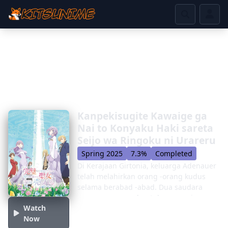
Kanpekisugite Kawaige ga
Nai to Konyaku Haki sareta
Seijo wa Ringoku ni Urareru
Spring 2025
7.3%
Completed
Di Kerajaan Girtonia, keluarga Adenauer
telah melahirkan orang -orang kudus
selama berabad -abad. Dua saudara
perempuan membentuk generasi
Watch
wanita suci terbaru yang melindungi
Now
tanah dari monster dan bencana. Yang