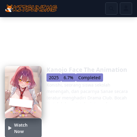
Kanojo Face The Animation
2025
6.7%
Completed
Konishi, seorang siswa sekolah
menengah, dan pacarnya Sanae secara
teratur menghadiri Drama Club. Bocah
itu telah lama jatuh cinta pada
keindahan karena ketulusan, kerja
keras, dan keunggulan feminin lainnya,
dan mereka mulai berkencan. Beberapa
Watch
minggu dan bulan berlalu, dan
Now
hubungan itu tidak bergerak selangkah.