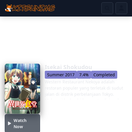
Isekai Shokudou
Summer 2017
7.4%
Completed
Western Restaurant Nekoya adalah
restoran populer yang terletak di sudut
jalan di distrik perbelanjaan Tokyo.
Melayani kedua hidangan tradisional
Jepang maupun hidangan barat, tempat
makan ini populer di kalangan
penduduk Tokyo. Tapi restoran yang
Watch
tampaknya biasa ini juga populer
Now
dengan jenis klien lain ... Sementara