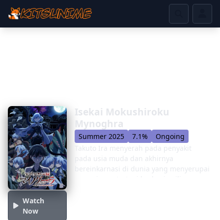
Isekai Mokushiroku
Mynoghra
Summer 2025
7.1%
Ongoing
Takuto Ira menyerah pada penyakit
pada usia muda dan akhirnya
bereinkarnasi di dunia yang menyerupai
permainan strategi berbasis giliran
fantasi negara-negara abadi. Dia tidak
hanya bereinkarnasi ke dalam
Watch
permainan favoritnya, tetapi sebagai
Now