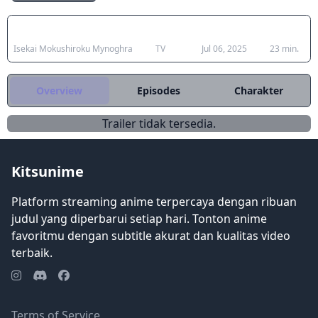
dewa yang memerintahkan peradaban
jahat Mynoghra. Dengan unit pahlawan
Japanese Title
Type
Aired
Duration
Mynoghra yang indah, Sludge Witch
Atou di sisinya, bahkan ciri -ciri ras yang
Isekai Mokushiroku Mynoghra
TV
Jul 06, 2025
23 min.
sulit tidak akan menghalangi akan
memulai kembali peradaban mereka!
(Sumber: Cross Infinite World)
Overview
Episodes
Charakter
Trailer tidak tersedia.
Kitsunime
Platform streaming anime terpercaya dengan ribuan
judul yang diperbarui setiap hari. Tonton anime
favoritmu dengan subtitle akurat dan kualitas video
terbaik.
Terms of Service