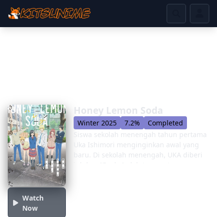
Honey Lemon Soda
Winter 2025
7.2%
Completed
Siswa sekolah menengah tahun pertama
Uka Ishimori menginginkan awal yang
baru. Di sekolah menengah, UKA diberi
julukan "Rocky" oleh teman -temannya,
disalahpahami karena tidak memiliki
emosi ketika dia benar -benar pemalu
dan introvert. Akibatnya, UKA tanpa
Watch
henti diintimidasi dan mengalami
Now
kehidupan sekolah yang kesepian dan