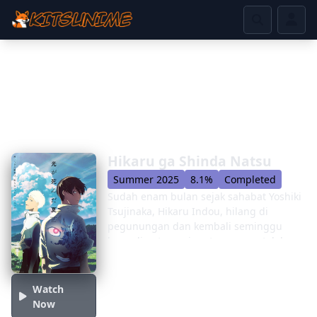
Hikaru ga Shinda Natsu
Summer 2025
8.1%
Completed
Sudah enam bulan sejak sahabat Yoshiki
Tsujinaka, Hikaru Indou, hilang di
pegunungan dan kembali seminggu
kemudian tanpa ingat apa yang telah
terjadi. Yakin bukan Hikaru yang dia
kenal yang kembali, Yoshiki akhirnya
bertanya kepada Hikaru tentang hal itu.
Watch
Tiba-tiba, "Hikaru" mengungkapkan
Now
wujud aslinya yang mengerikan dan