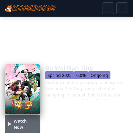
Gu Wei Nan Ting
Spring 2025
0.0%
Ongoing
Ceritanya tentang seorang mahasiswa
bernama Gao Ying, yang kebetulan
menginap di sebuah hotel di kota tua
yang penuh misteri dan tiba-tiba
terjebak dalam konflik, bencana yang
terjadi ratusan tahun lalu. Di sini, untuk
pertama kalinya, kebenaran dunia akan
Watch
terungkap di hadapan matanya. Sebuah
Now
kisah misterius yang penuh dengan