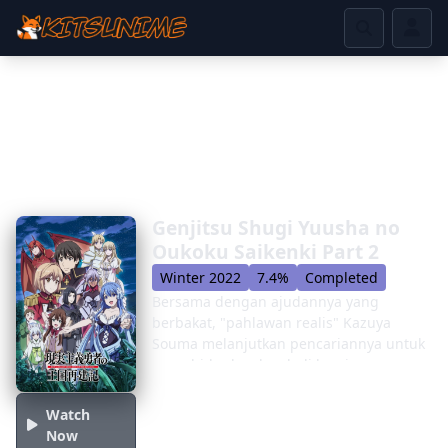
Genjitsu Shugi Yuusha no
Oukoku Saikenki Part 2
Winter 2022
7.4%
Completed
Bersama dengan ajudannya yang
berbakat, "pahlawan realis" Kazuya
Souma melanjutkan pencariannya untuk
menghidupkan kembali kerajaan
Elfrieden melalui reformasi
administratif. Setelah berhasil
Watch
menaklukkan van - ibu kota kerajaan
Now