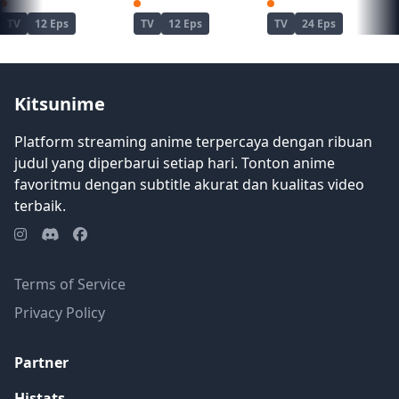
Zenshuu.
Wind Breaker Season 2
Enen no Shoubouta
TV
12 Eps
TV
12 Eps
TV
24 Eps
Kitsunime
Platform streaming anime terpercaya dengan ribuan
judul yang diperbarui setiap hari. Tonton anime
favoritmu dengan subtitle akurat dan kualitas video
terbaik.
Terms of Service
Privacy Policy
Partner
Histats