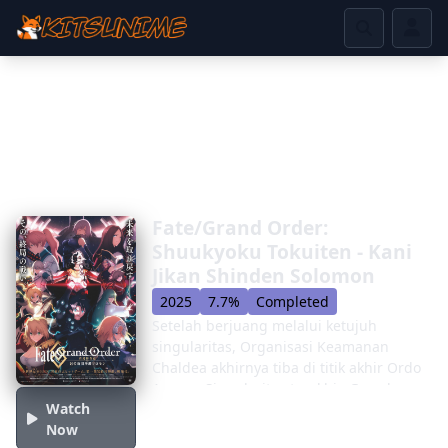
Fate/Grand Order:
Shuukyoku Tokuiten - Kani
Jikan Shinden Solomon
2025
7.7%
Completed
Setelah berjuang melalui ketujuh
singularitas, Organisasi Keamanan
Chaldea akhirnya tiba di titik akhir Ordo
Agung: Singularitas terakhir, Grand
Watch
Temple of Time: Salomo. Sekarang
Now
adalah waktu untuk mengalahkan akar