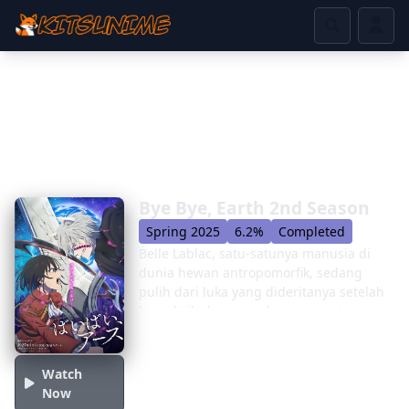
Bye Bye, Earth 2nd Season
Spring 2025
6.2%
Completed
Belle Lablac, satu-satunya manusia di
dunia hewan antropomorfik, sedang
pulih dari luka yang dideritanya setelah
berselisih dengan rekannya, pertanyaan
Adonis. Meskipun merasa bersalah dan
dikhianati, Belle menegaskan kembali
tekadnya untuk berangkat dalam
Watch
perjalanan untuk menemukan akarnya -
Now
bahkan tanpa dia. Ketika Belle bersatu