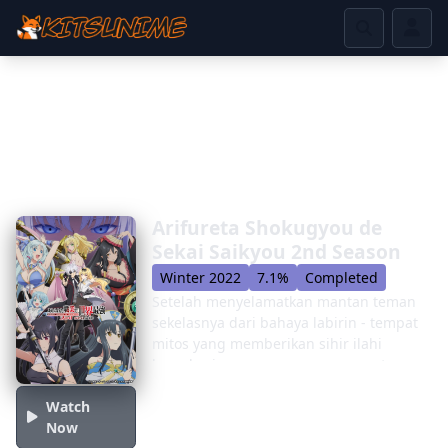
Arifureta Shokugyou de
Sekai Saikyou 2nd Season
Winter 2022
7.1%
Completed
Setelah menyelamatkan mantan teman
sekelasnya dari bahaya labirin - tempat
mitos yang memberikan sihir ilahi
kepada siapa pun yang menang atas
cobaannya - Nagumo Hajime muncul
dengan kemenangan, sementara para
Watch
pahlawan baru dari dunia fantasi Tortus
Now