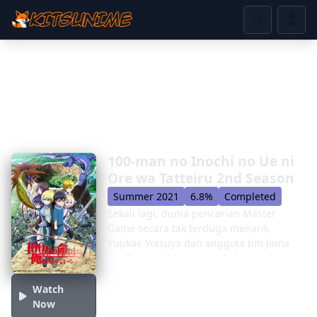
100-man no Inochi no Ue ni
Ore wa Tatteiru 2nd Season
Summer 2021
6.8%
Completed
Sekali lagi, dunia pencarian Master
Game secara tak terduga menarik
Yuukae Yotsuya dan anggota tim lama
ini. Disertai dengan tambahan terbaru,
Keita Torii, tim bersatu kembali dengan
Kahabell, masih tidak menyadari
Watch
dampak tindakan mereka pada dunia
Now